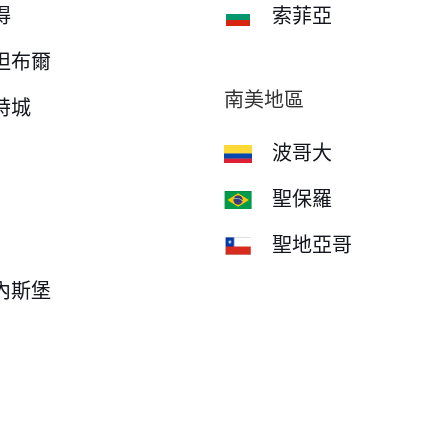
得
索菲亞
坦布爾
南美地區
特城
波哥大
聖保羅
聖地亞哥
內斯堡