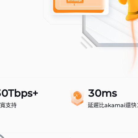
30Tbps+
30ms
帶寬支持
延遲比akamai還快