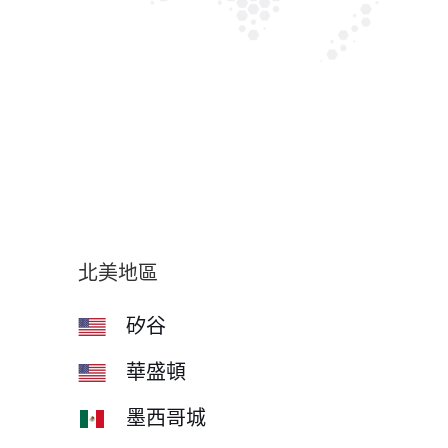
北美地區
矽谷
華盛頓
墨西哥城