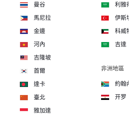
曼谷
利雅
馬尼拉
伊斯
金邊
科威
河內
吉達
吉隆坡
非洲地區
首爾
約翰
達卡
开罗
臺北
雅加達